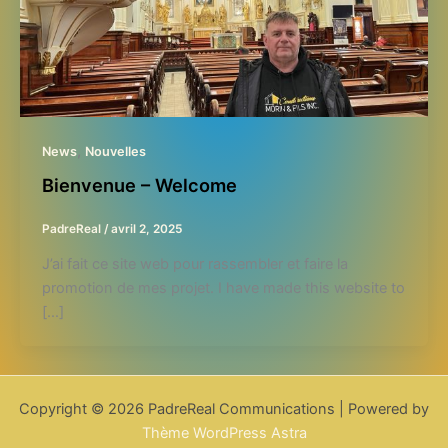
,
News
Nouvelles
Bienvenue – Welcome
PadreReal
/
avril 2, 2025
J’ai fait ce site web pour rassembler et faire la
promotion de mes projet. I have made this website to
[…]
Copyright © 2026 PadreReal Communications | Powered by
Thème WordPress Astra