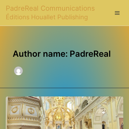
Aller
PadreReal Communications
au
Éditions Houallet Publishing
contenu
Main
Men
Author name: PadreReal